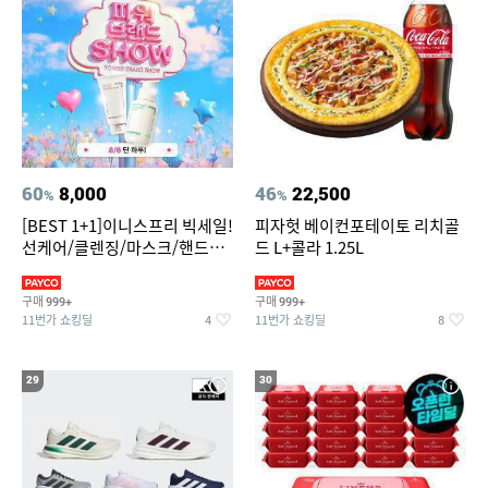
60
8,000
46
22,500
%
%
[BEST 1+1]이니스프리 빅세일!
피자헛 베이컨포테이토 리치골
선케어/클렌징/마스크/핸드크
드 L+콜라 1.25L
림/레티놀/PDRN/비타C/그린
구매
구매
999+
999+
11번가 쇼킹딜
11번가 쇼킹딜
4
8
29
30