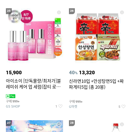
25
26
15,900
40
13,320
%
아이소이 [단독물량/최저가]블
신라면10입 +안성탕면5입 +짜
레미쉬 케어 업 세럼(잡티 로즈
파게티5입 (총 20봉)
세럼) 20ml 더블기획 (사용기한
2027-04-24)
구매
구매
999+
999+
GS SHOP
G마켓
1
5
27
28