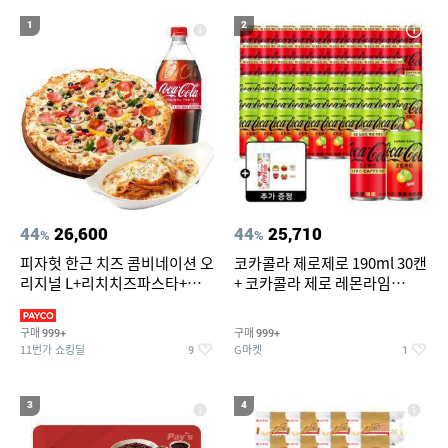
19
20
forever21
볶음밥
1
2
44
26,600
44
25,710
%
%
피자헛 한근 치즈 콤비네이션 오
코카콜라 제로제로 190ml 30캔
리지널 L+리치치즈파스타+콜
+ 코카콜라 제로 레몬라임
라 1.25L
190ml 30캔 + (증정) 콜드컵+스
티커 세트
구매
구매
999+
999+
11번가 쇼킹딜
G마켓
9
1
3
4