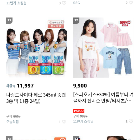
SSG
11번가 쇼킹딜
2
3
11
12
40
11,997
9,900
%
[스파오키즈+30%] 여름부터 겨
나랑드사이다 제로 345ml 뚱캔
울까지 전시즌 반팔/티셔츠/셋
3종 택 1 (총 24입)
업/원피스/팬츠/아우트 外
구매
구매
999+
999+
11번가 쇼킹딜
오늘의집
8
1
13
14