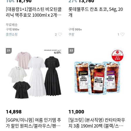
10
18,790
27
13,760
%
%
[대용량1+1]엘라스틴 비오틴클
롯데웰푸드 칸쵸 초코, 54g, 20
리닉 맥주효모 1000ml x 2개
개
(샴푸/컨디셔너 택1)
무료배송
구매
구매
999+
999+
홈앤쇼핑
쿠팡
2
1
21
22
14,898
11,000
[GGPX/미니멈] 여름 인기템 추
[딜크릿] (본사직영) 칸타타파우
가 할인 원피스/블라우스/팬츠
치 3종 190ml 20팩 (블랙/스위