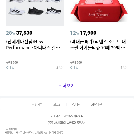
28
37,530
12
17,900
%
%
(신세계마산점)New
(역대급특가) 리벤스 소프트 내
Performance 아디다스 갤럭시
추럴 아기물티슈 70매 20팩 캡
런 7종 택 1
형 / 70gsm 고평량
구매
구매
999+
999+
G마켓
G마켓
2
5
+ 더보기
회원가입
로그인
PC버전
APP다운
이용약관
개인정보처리방침
(주) 서치파이 사업자 정보
(주)서치파이
서울특별시 서초구 반포대로88, 반석빌딩 5층 대표이사 김태묵