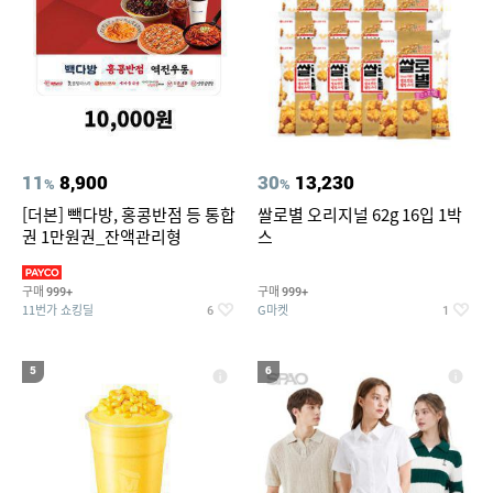
11
8,900
30
13,230
%
%
[더본] 빽다방, 홍콩반점 등 통합
쌀로별 오리지널 62g 16입 1박
권 1만원권_잔액관리형
스
구매
구매
999+
999+
11번가 쇼킹딜
G마켓
6
1
5
6