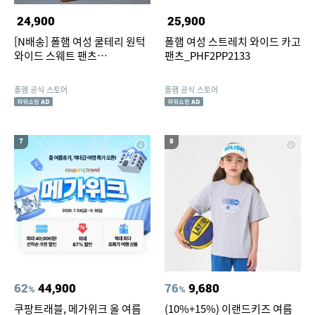
24,900
25,900
[N배송] 폴햄 여성 쿨테리 원턱
폴햄 여성 스트레치 와이드 카고
와이드 스웨트 팬츠
팬츠_PHF2PP2133
_PHG2PT2329
폴햄 공식 스토어
폴햄 공식 스토어
7
8
62
44,900
76
9,680
%
%
쿠팡트래블, 메가위크 올 여름
(10%+15%) 이랜드키즈 여름