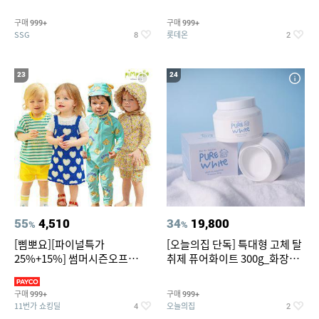
~
트아메리카노/헤이즐넛)
구매
구매
999+
999+
SSG
롯데온
8
2
23
24
55
4,510
34
19,800
%
%
[삠뽀요][파이널특가
[오늘의집 단독] 특대형 고체 탈
25%+15%] 썸머시즌오프
취제 퓨어화이트 300g_화장실
3,390원~/상하복/래쉬가드/수
탈취제 담배냄새제거 거실탈취
영복/티셔츠/
구매
구매
999+
999+
11번가 쇼킹딜
오늘의집
4
2