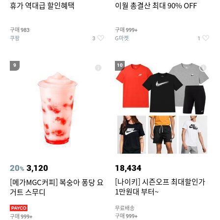
휴가 역대급 할인혜택
이월 총결산 최대 90% OFF
구매
구매
983
999+
쿠팡
G마켓
3
1
9
10
20
3,120
18,434
%
[나이키] 시즌오프 최대할인가
[메가MGC커피] 복숭아 퐁당 요
1만원대 부터~
거트 스무디
무료배송
구매
구매
999+
999+