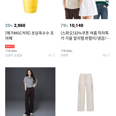
20
2,960
79
10,140
%
%
[메가MGC커피] 초당옥수수 프
(스파오)32%쿠폰 여름 막차특
라페
가·가을 얼리템 반팔티/냉감/반
바지/린넨/맨투맨/슬랙스/가디
건 외 ~74%OFF
구매
구매
999+
999+
11번가 쇼킹딜
G마켓
3
13