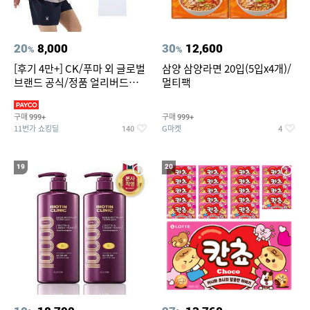
20
8,000
30
12,600
%
%
[후기 4만+] CK/푸마 외 글로벌
삼양 삼양라면 20입(5입x4개)/
브랜드 공식/정품 얼리버드
멀티팩
~94%
구매
구매
999+
999+
11번가 쇼킹딜
G마켓
140
4
19
20