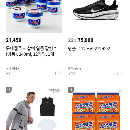
21,450
22
75,900
%
롯데웰푸드 찰떡 일품 팥빙수
윈플로 12 HV9272-002
(냉동), 240ml, 12개입, 1개
구매
구매
999+
999+
쿠팡
롯데온
1
1
17
18