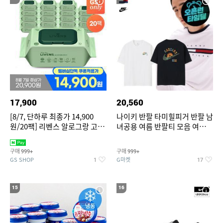
17,900
20,560
[8/7, 단하루 최종가 14,900
나이키 반팔 타미힐피거 반팔 남
원/20팩] 리벤스 알로그랑 고평
녀공용 여름 반팔티 모음 여름
량 물티슈 70매x20팩
반팔티 기간한정 특가
구매
구매
999+
999+
GS SHOP
G마켓
1
17
15
16