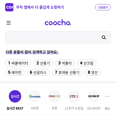
쿠차 앱에서 더 즐겁게 쇼핑하기
다운받기
다른 분들이 많이 검색하고 있어요
1
2
3
4
써큘레이터
선풍기
넥쿨러
선크림
5
6
7
8
에어컨
선글라스
휴대용 선풍기
양산
9
10
11
실외기없는 에어컨
아쿠아슈즈
라이딩장갑
12
13
성인용세발자전거중고
여성댄스복
실시간
14
15
프라스틱서랍장
위닉스 dn3e170 lwk
실시간 BEST
G마켓
쿠팡
11번가 쇼킹딜
GS SHOP
ALL
홈앤
16
17
18
부산엘시티
메가커피
라이트라이드 360