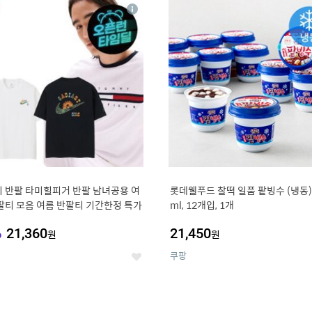
4
15
상
세
 반팔 타미힐피거 반팔 남녀공용 여
롯데웰푸드 찰떡 일품 팥빙수 (냉동),
팔티 모음 여름 반팔티 기간한정 특가
ml, 12개입, 1개
%
21,360
21,450
원
원
쿠팡
좋
아
요