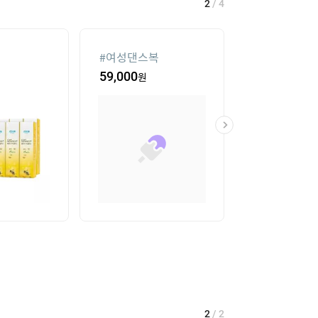
2
/
4
#
여성댄스복
#
가정용 인형
59,000
원
341,100
원
2
/
2