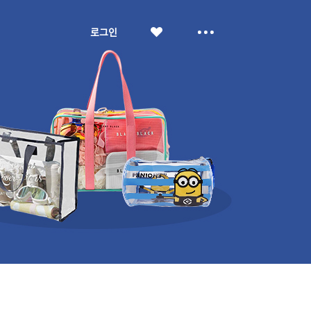
좋
더
로그인
아
보
요
기