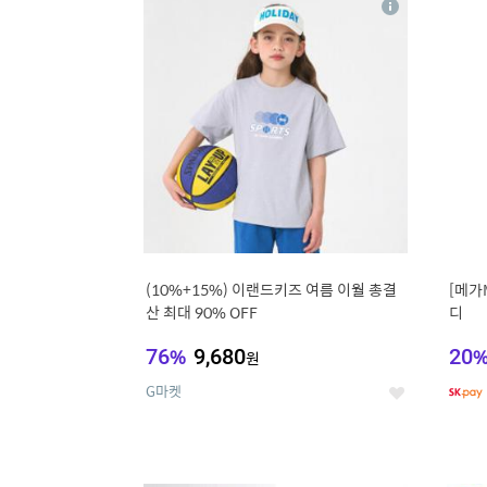
상
세
(10%+15%) 이랜드키즈 여름 이월 총결
[메가
산 최대 90% OFF
디
76
%
9,680
20
원
G마켓
좋
아
요