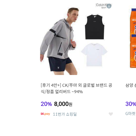
17
1
상
세
[후기 4만+] CK/푸마 외 글로벌 브랜드 공
삼양 
식/정품 얼리버드 ~94%
20
%
8,000
30
원
G마켓
11번가 쇼킹딜
좋
아
요