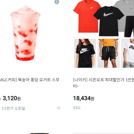
상
세
MGC커피] 복숭아 퐁당 요거트 스무
[나이키] 시즌오프 최대할인가 1만
터~
%
3,120
18,434
원
원
SSG
11번가 쇼킹딜
좋
아
요