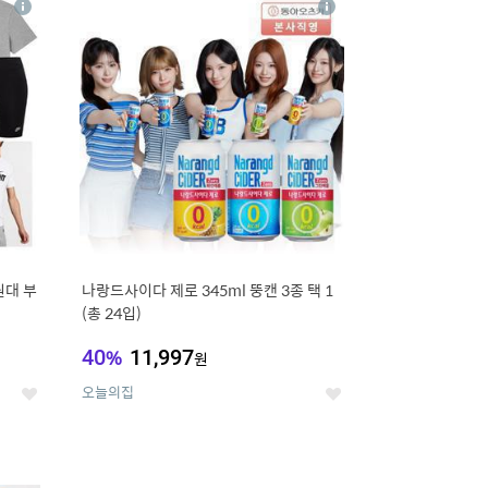
상
상
세
세
원대 부
나랑드사이다 제로 345ml 뚱캔 3종 택 1
(총 24입)
40
%
11,997
원
오늘의집
좋
좋
아
아
요
요