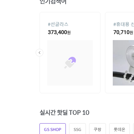
인기검색어
컨
#
선글라스
#
휴대용 
20
원
373,400
원
70,710
원
실시간 핫딜 TOP 10
GS SHOP
SSG
쿠팡
롯데온