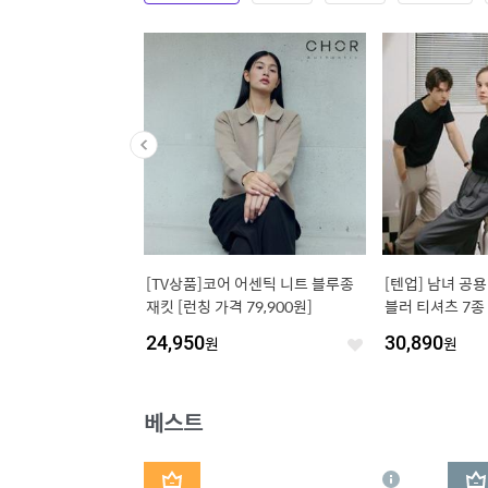
단독물량/최저가]블레미
[TV상품]코어 어센틱 니트 블루종
[텐업] 남녀 공용
세럼(잡티 로즈 세럼) 20
재킷 [런칭 가격 79,900원]
블러 티셔츠 7종
 (사용기한 2027-04-
24,950
원
30,890
원
좋
좋
아
아
요
요
베스트
1
2
상