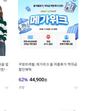
상
상
세
세
가을 얼
쿠팡트래블, 메가위크 올 여름휴가 역대급
맨/슬
할인혜택
62
%
44,900
원
쿠팡
좋
좋
아
아
요
요
12