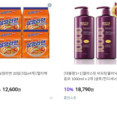
8
19
상
세
삼양라면 20입(5입x4개)/멀티팩
[대용량1+1]엘라스틴 비오틴클리닉
효모 1000ml x 2개 (샴푸/컨디셔너
%
12,600
10
%
18,790
원
원
홈앤쇼핑
좋
아
요