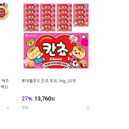
20
상
상
세
세
 맥주
롯데웰푸드 칸쵸 초코, 54g, 20개
 택1)
27
%
13,760
원
쿠팡
좋
좋
아
아
요
요