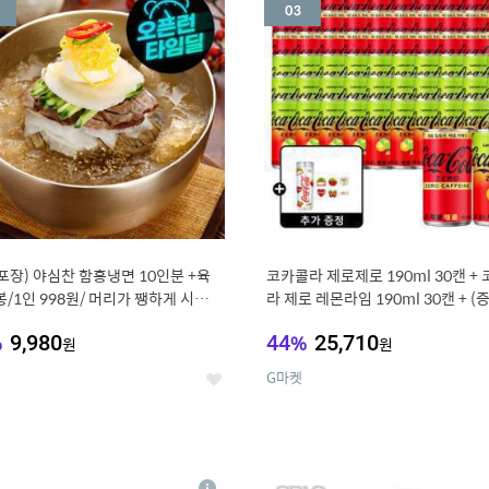
세
포장) 야심찬 함흥냉면 10인분 +육
코카콜라 제로제로 190ml 30캔 +
봉/1인 998원/ 머리가 쨍하게 시원한
라 제로 레몬라임 190ml 30캔 + (
드컵+스티커 세트
%
9,980
44
%
25,710
원
원
G마켓
좋
아
요
7