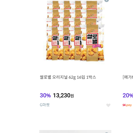
상
세
쌀로별 오리지널 62g 16입 1박스
[메가
30
%
13,230
20
원
G마켓
좋
아
요
9
1