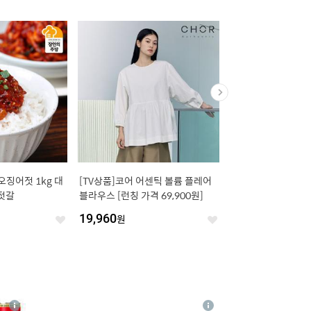
징어젓 1kg 대
[TV상품]코어 어센틱 볼륨 플레어
[TV상품]텐업 남녀공
젓갈
블라우스 [런칭 가격 69,900원]
블러 티셔츠 7종
19,960
원
39,900
원
좋
좋
아
아
요
요
4
상
상