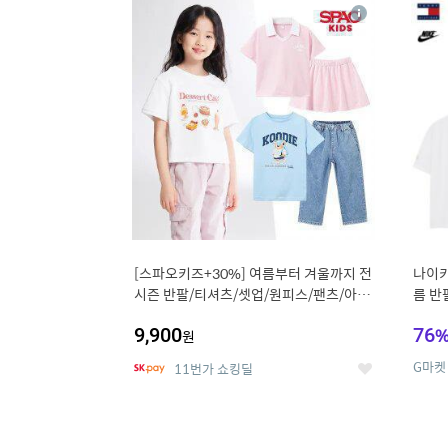
13
1
상
세
[스파오키즈+30%] 여름부터 겨울까지 전
나이키
시즌 반팔/티셔츠/셋업/원피스/팬츠/아우
름 반
트 外
9,900
76
원
G마켓
11번가 쇼킹딜
좋
아
요