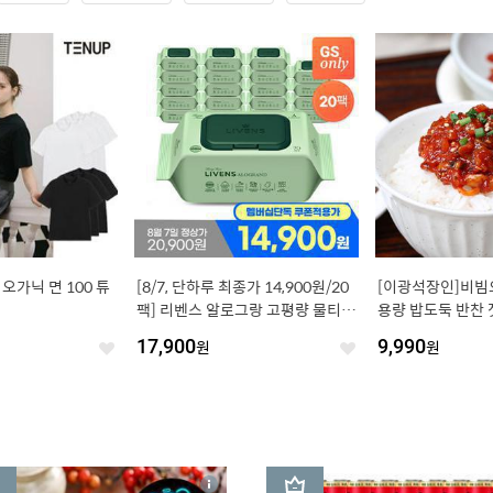
 오가닉 면 100 튜
[8/7, 단하루 최종가 14,900원/20
[이광석장인]비빔오
팩] 리벤스 알로그랑 고평량 물티슈
용량 밥도둑 반찬 
70매x20팩
17,900
원
9,990
원
좋
좋
아
아
요
요
3
상