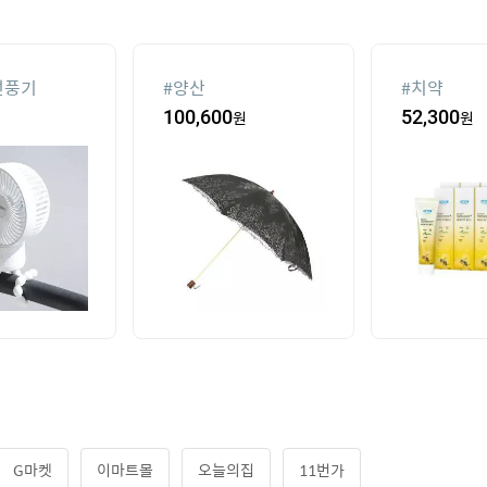
선풍기
#
양산
#
치약
100,600
원
52,300
원
G마켓
이마트몰
오늘의집
11번가