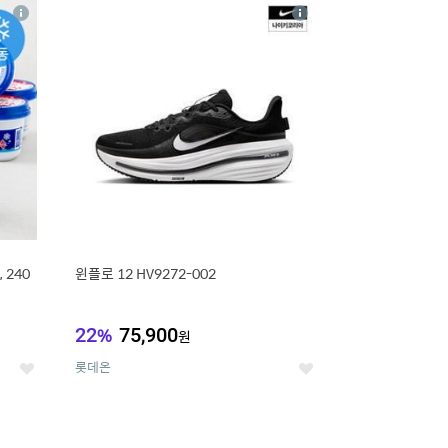
16
상
상
세
세
 240
윈플로 12 HV9272-002
22
%
75,900
원
롯데온
좋
좋
아
아
요
요