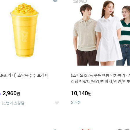
상
세
MGC커피] 초당옥수수 프라페
(스파오)32%쿠폰 여름 막차특가·
리템 반팔티/냉감/반바지/린넨/맨투
랙스/가디건 외 ~74%OFF
%
2,960
10,140
원
원
G마켓
11번가 쇼킹딜
좋
아
요
0
11