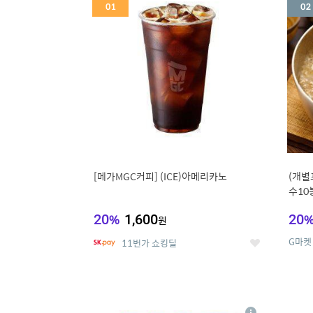
세
[메가MGC커피] (ICE)아메리카노
(개별
수10
냉면
20
%
1,600
20
원
G마켓
11번가 쇼킹딜
좋
아
요
5
6