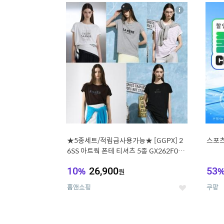
17
1
상
세
★5종세트/적립금사용가능★ [GGPX] 2
스포츠
6SS 아트웍 폰테 티셔츠 5종 GX262F050
1TS
10
%
26,900
53
원
홈앤쇼핑
쿠팡
좋
아
요