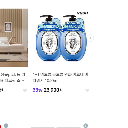
샘몰pick 눕 리
1+1 여드름,몸드름 완화 아크네 바
[오늘의집 단독] 코마사
용 패브릭 소파 3
디워시 1050ml
스트라이프 호텔수건 
물포장)
원
33
%
23,900
원
60
%
48,365
원
좋
좋
아
아
요
요
4
상
상