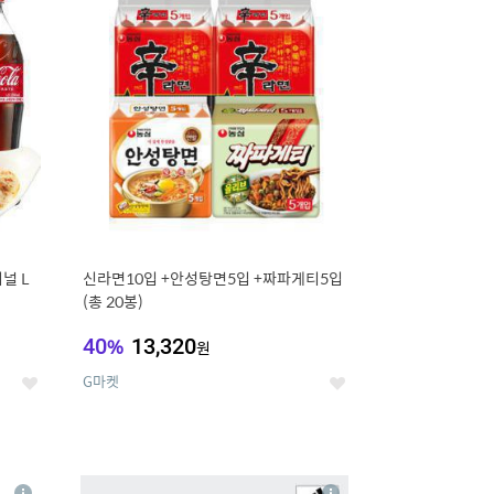
세
세
널 L
신라면10입 +안성탕면5입 +짜파게티5입
(총 20봉)
40
%
13,320
원
G마켓
좋
좋
아
아
요
요
8