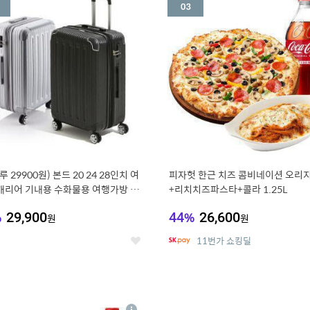
세
루 29900원) 본드 20 24 28인치 여
피자헛 한근 치즈 콤비네이션 오리지
캐리어 기내용 수화물용 여행가방 케
+리치치즈파스타+콜라 1.25L
방 (20%쿠폰)
%
29,900
44
%
26,600
원
원
11번가 쇼킹딜
좋
아
요
7