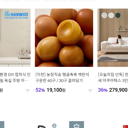
환경 DIY 접착식 인
[이천] 농장직송 탱글촉촉 맥반석
[오늘의집 단독] 한
일 욕실 주방 아트
구운란 60구 / 30구 골라담기
세 아쿠아텍스 3인
colors
원
52
%
19,100
원
36
%
279,900
좋
좋
아
아
요
요
3
상