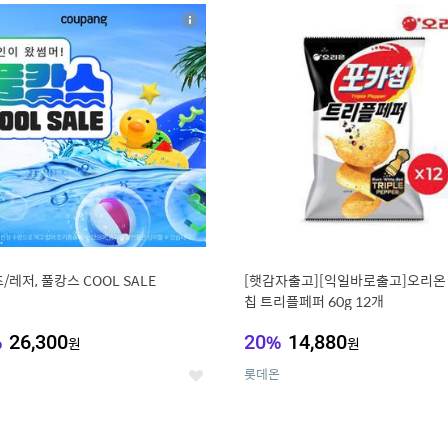
8
19
상
세
/레저, 풀캉스 COOL SALE
[햇감자출고][익일바로출고]오리온
칩 트리플페퍼 60g 12개
%
26,300
20
%
14,880
원
원
롯데온
좋
아
요