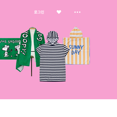
좋
더
로그인
아
보
요
기