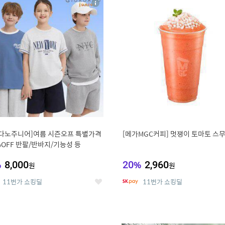
상
세
다노주니어]여름 시즌오프 특별가격
[메가MGC커피] 멋쟁이 토마토 스
%OFF 반팔/반바지/기능성 등
%
8,000
20
%
2,960
원
원
11번가 쇼킹딜
11번가 쇼킹딜
좋
아
요