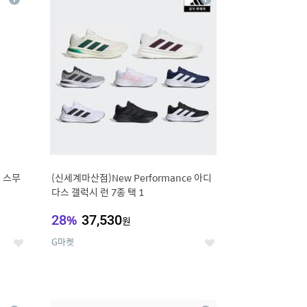
상
상
세
세
 스무
(신세계마산점)New Performance 아디
다스 갤럭시 런 7종 택 1
28
%
37,530
원
G마켓
좋
좋
아
아
요
요
12