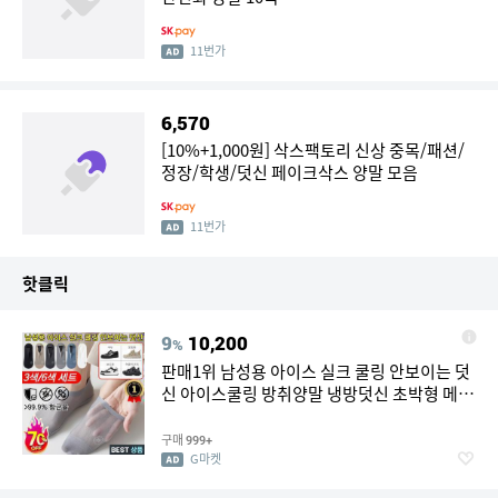
11번가
6,570
[10%+1,000원] 삭스팩토리 신상 중목/패션/
정장/학생/덧신 페이크삭스 양말 모음
11번가
핫클릭
9
10,200
%
판매1위 남성용 아이스 실크 쿨링 안보이는 덧
신 아이스쿨링 방취양말 냉방덧신 초박형 메쉬
컬러 양말
구매
999+
G마켓