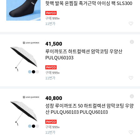
핫팩 발목 온찜질 족거근막 아이싱 팩 SLS300
구매
999+
11번가
41,500
루이까또즈 하트컬렉션 암막코팅 우양산
PULQU60103
구매
999+
11번가
40,800
성창 루이까또즈 50 하트컬렉션 암막코팅 우양
산 PULQU60103 PULQU60103
구매
999+
11번가