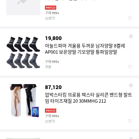
구매
999+
11번가
19,800
아놀드파마 겨울용 두꺼운 남자양말 8켤레
AP001 보온양말 기모양말 통파일양말
구매
999+
쿠팡
87,120
압박스타킹 의료용 렉스타 실리콘 밴드형 발트
임 타이즈재질 20 30MMHG 212
구매
999+
11번가