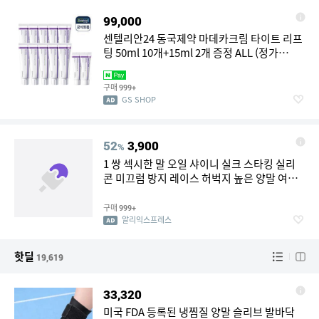
99,000
센텔리안24 동국제약 마데카크림 타이트 리프
팅 50ml 10개+15ml 2개 증정 ALL (정가
422,000원)
구매
999+
GS SHOP
52
3,900
%
1 쌍 섹시한 말 오일 샤이니 실크 스타킹 실리
콘 미끄럼 방지 레이스 허벅지 높은 양말 여름
울트라 얇은 양말 란제리
구매
999+
알리익스프레스
핫딜
19,619
33,320
미국 FDA 등록된 냉찜질 양말 슬리브 발바닥