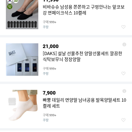
비바슈슈 남성용 쫀쫀하고 구멍안나는 앞코보
강 면페이크삭스 10켤레
구매
999+
쿠팡
21,000
[DAKS] 설날 선물추천 양말선물세트 깔끔한
식탁보무늬 정장양말
구매
999+
쿠팡
7,900
빠뿡 데일리 면양말 남녀공용 발목양말세트 10
켤레 세트
구매
999+
쿠팡