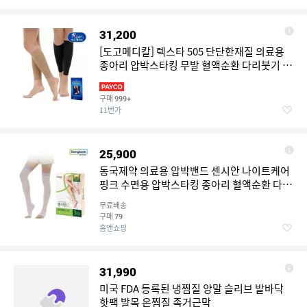
31,200
[도고메디칼] 렉스타 505 단단한재질 의료용
종아리 압박스타킹 무발 혈액순환 다리붓기 완
화
구매
999+
11번가
25,900
동국제약 의료용 압박밴드 센시안 나이트케어
핑크 수면용 압박스타킹 종아리 혈액순환 다리
붓기
무료배송
구매
79
홈앤쇼핑
31,990
미국 FDA 등록된 냉찜질 양말 슬리브 발바닥
핫팩 발목 온찜질 족거근막