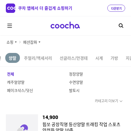
쿠차 앱에서 더 즐겁게 쇼핑하기
다운받기
쇼핑
패션잡화
건
양말
주얼리/액세서리
선글라스/안경테
시계
가방
지
전체
정장양말
캐주얼양말
수면양말
페이크삭스/덧신
발토시
카테고리 더보기
14,900
힘쏘 공장직영 등산양말 트래킹 작업 스포츠
안전화 양말 10족