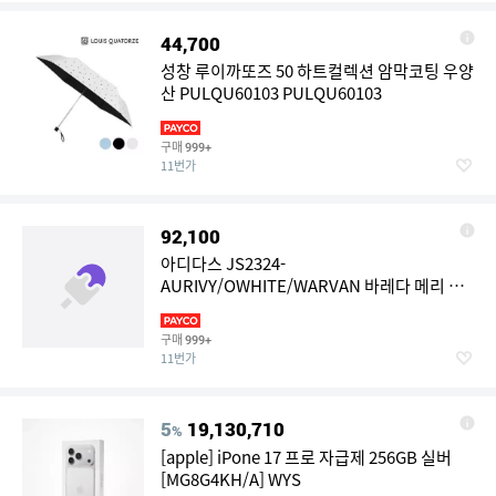
44,700
성창 루이까또즈 50 하트컬렉션 암막코팅 우양
산 PULQU60103 PULQU60103
구매
999+
11번가
92,100
아디다스 JS2324-
AURIVY/OWHITE/WARVAN 바레다 메리 제
인 - AURIVY/OWHITE/WARVAN 430351
구매
999+
11번가
5
19,130,710
%
[apple] iPone 17 프로 자급제 256GB 실버
[MG8G4KH/A] WYS