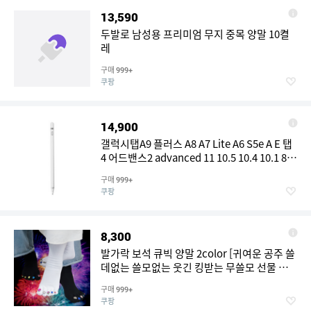
13,590
두발로 남성용 프리미엄 무지 중목 양말 10켤
레
구매
999+
쿠팡
14,900
갤럭시탭A9 플러스 A8 A7 Lite A6 S5e A E 탭
4 어드밴스2 advanced 11 10.5 10.4 10.1 8.7
8.0인치 호환 정전식 터치펜 펜슬 S펜 아이친
구매
999+
구, 1개, 화이트
쿠팡
8,300
발가락 보석 큐빅 양말 2color [귀여운 공주 쓸
데없는 쓸모없는 웃긴 킹받는 무쓸모 선물 인
싸템 필요없는 삭스]
구매
999+
쿠팡