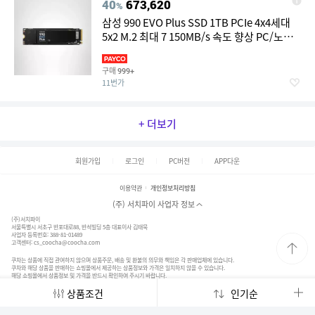
40
673,620
%
삼성 990 EVO Plus SSD 1TB PCIe 4x4세대
5x2 M.2 최대 7 150MB/s 속도 향상 PC/노트
북용 스토리지
구매
999+
11번가
+ 더보기
회원가입
로그인
PC버전
APP다운
이용약관
개인정보처리방침
(주) 서치파이 사업자 정보
(주)서치파이
서울특별시 서초구 반포대로88, 반석빌딩 5층 대표이사 김태묵
사업자 등록번호: 388-81-01489
고객센터:
cs_coocha@coocha.com
쿠차는 상품에 직접 관여하지 않으며 상품주문, 배송 및 환불의 의무와 책임은 각 판매업체에 있습니다.
쿠차와 해당 상품을 판매하는 쇼핑몰에서 제공하는 상품정보와 가격은 일치하지 않을 수 있습니다.
해당 쇼핑몰에서 상품정보 및 가격을 반드시 확인하여 주시기 바랍니다.
© 2020. SearchFy Inc. All Rights Reserved.
상품조건
인기순