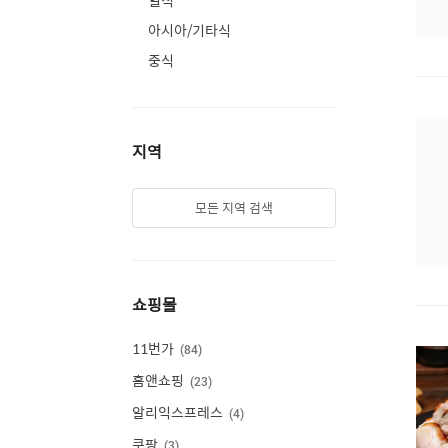
일식
아시아/기타식
중식
지역
모든 지역 검색
쇼핑몰
11번가
84
홈앤쇼핑
23
알리익스프레스
4
쿠팡
3