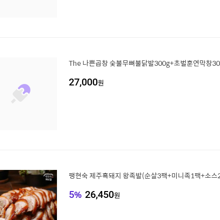
The 나쁜곱창 숯불무뼈불닭발300g+초벌훈연막창300g
27,000
원
팽현숙 제주흑돼지 왕족발(순살3팩+미니족1팩+소스2
5
%
26,450
원