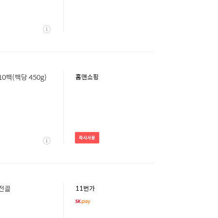
상
세
팩(팩당 450g)
홈앤쇼핑
즉
시
상
사
세
용
 전골
11번가