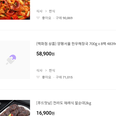
식사
한식
좋아요
구매
90,869
좋
아
요
{백화점 상품} 양평서울 한우해장국 700g x 8팩 4839
58,900
원
식사
한식
좋아요
구매
71,015
좋
아
요
[푸드맛남] 전라도 재래식 찰순대2kg
16,900
원