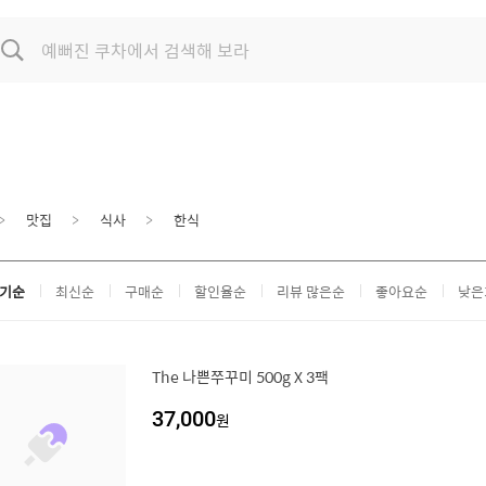
맛집
식사
한식
기순
최신순
구매순
할인율순
리뷰 많은순
좋아요순
낮은
The 나쁜쭈꾸미 500g X 3팩
37,000
원