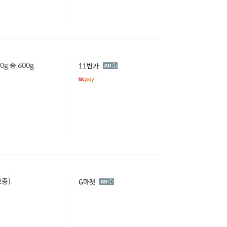
 총 600g
광
11번가
고
종)
광
G마켓
고