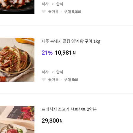
식사
한식
좋아요
구매
5,000
좋
아
요
제주 흑돼지 칼집 양념 왕 구이 1kg
21
%
10,981
원
식사
한식
좋아요
구매
568
좋
아
요
프레시지 소고기 샤브샤브 2인분
29,300
원