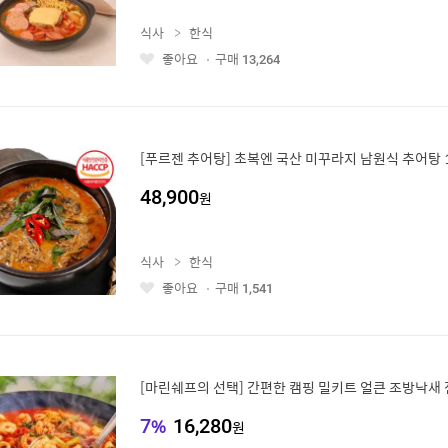
식사
한식
좋아요
구매
13,264
좋
아
요
[푸르젠 추어탕] 초복엔 국산 미꾸라지 남원식 추어탕 10
48,900
원
식사
한식
좋아요
구매
1,541
좋
아
요
[마린쉐프의 선택] 간편한 캠핑 밀키트 얼큰 조방낙새
7
%
16,280
원