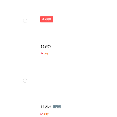
즉
시
상
사
세
용
11번가
상
세
광
11번가
고