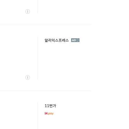
상
세
광
알리익스프레스
고
상
세
11번가