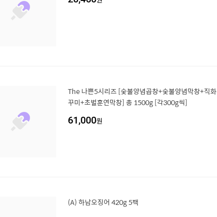
The 나쁜5시리즈 [숯불양념곱창+숯불양념막창+직
꾸미+초벌훈연막창] 총 1500g [각300g씩]
61,000
원
(A) 하남오징어 420g 5팩