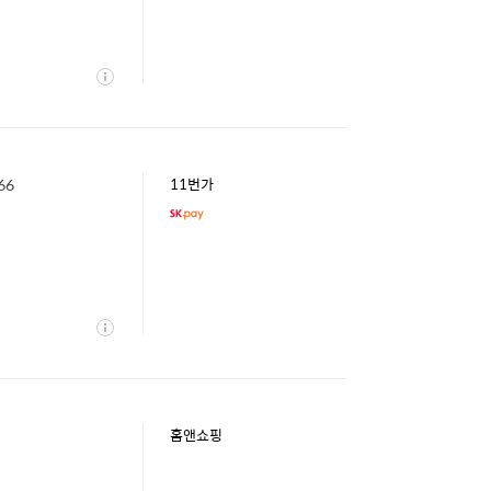
상
세
66
11번가
상
세
홈앤쇼핑