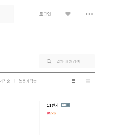
좋
더
로그인
아
보
요
기
리
그
가격순
높은가격순
스
리
트
드
형
형
광
11번가
고