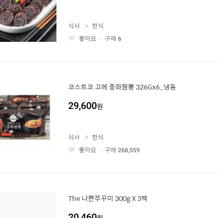
식사
한식
좋아요
구매
6
좋
아
요
코스트코 고메 중화짬뽕 326Gx6_냉동
29,600
원
식사
한식
좋아요
구매
268,559
좋
아
요
The 나쁜쭈꾸미 300g X 3팩
20,460
원