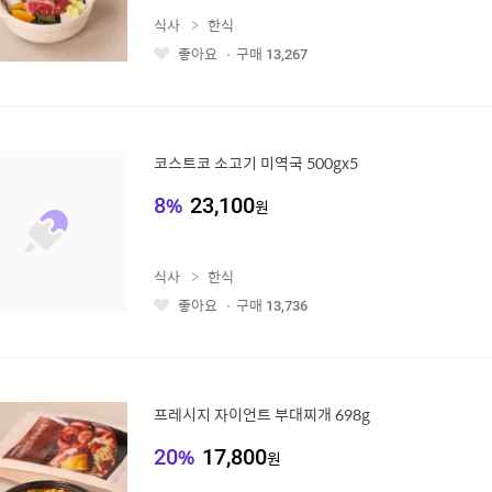
식사
한식
좋아요
구매
13,267
좋
아
요
코스트코 소고기 미역국 500gx5
8
%
23,100
원
식사
한식
좋아요
구매
13,736
좋
아
요
프레시지 자이언트 부대찌개 698g
20
%
17,800
원