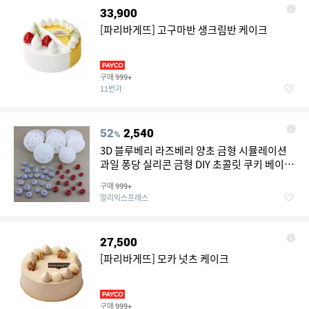
33,900
[파리바게뜨] 고구마반 생크림반 케이크
구매
999+
11번가
52
2,540
%
3D 블루베리 라즈베리 양초 금형 시뮬레이션
과일 퐁당 실리콘 금형 DIY 초콜릿 쿠키 베이킹
금형 케이크 장식 도구
구매
999+
알리익스프레스
27,500
[파리바게뜨] 모카 넛츠 케이크
구매
999+