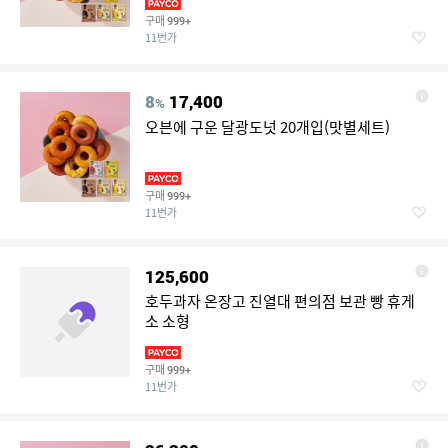
구매
999+
11번가
8
17,400
%
오븐에 구운 달광도넛 20개입(맛별세트)
구매
999+
11번가
125,600
호두과자 온장고 진열대 편의점 보관 빵 휴게
소 소형
구매
999+
11번가