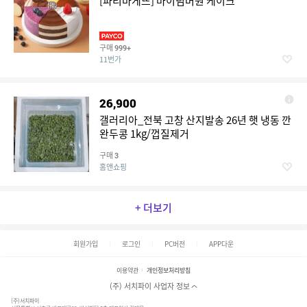
[파리바게뜨] 마이넘버원 케이크
구매
999+
11번가
26,900
갤러리아_전북 고창 산지발송 26년 햇 냉동 깐
완두콩 1kg/껍질제거
구매
3
홈앤쇼핑
+ 더보기
회원가입
로그인
PC버전
APP다운
이용약관
개인정보처리방침
(주) 서치파이 사업자 정보
(주)서치파이