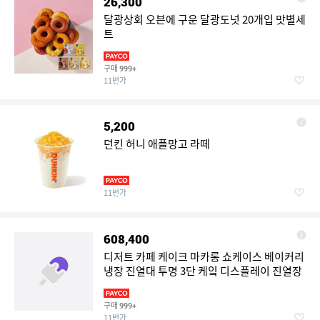
26,300
달광상회 오븐에 구운 달광도넛 20개입 맛별세
트
구매
999+
11번가
5,200
던킨 허니 애플망고 라떼
11번가
608,400
디저트 카페 케이크 마카롱 쇼케이스 베이커리
냉장 진열대 투명 3단 케잌 디스플레이 진열장
구매
999+
11번가