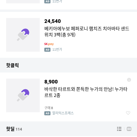
11번가
24,540
베키아에누보 페퍼로니 햄치즈 치아바타 샌드
위치 3팩(총 9개)
11번가
핫클릭
8,900
바삭한 타르트와 쫀득한 누가의 만남! 누가타
르트 2종
구매
8
알리익스프레스
핫딜
114