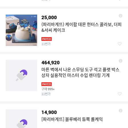
25,000
(파리바게뜨) 케이팝 데몬 헌터스 콜라보, 더피
&서씨 케이크
11번가
464,920
마른 벽에서 나온 스무딩 도구 석고 플랫 박스
상자 실용적인 마스터 수입 렌더링 기계
구매
999+
11번가
14,900
[파리바게뜨] 블루베리 듬뿍 롤케익