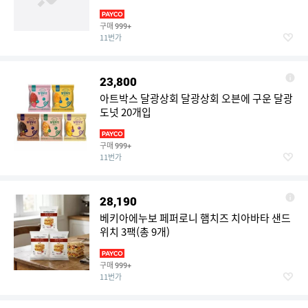
구매
999+
11번가
23,800
아트박스 달광상회 달광상회 오븐에 구운 달광
도넛 20개입
구매
999+
11번가
28,190
베키아에누보 페퍼로니 햄치즈 치아바타 샌드
위치 3팩(총 9개)
구매
999+
11번가