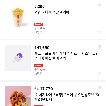
5,200
던킨 허니 애플망고 라떼
구매
999+
11번가
441,690
에그 타르트 메이커 와플 치즈 기계 스틱 스킨
프레싱 머신 쉘 베이커
구매
999+
11번가
6
17,770
%
[신세계라이브쇼핑]오븐에 구운 달광도넛 20
개입(맛별세트)