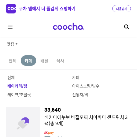
쿠차 앱에서 더 즐겁게 쇼핑하기
다운받기
맛집
전체
카페
배달
식사
전체
카페
베이커리/빵
아이스크림/빙수
케이크/초콜릿
전통차/떡
33,640
베키아에누보 바질모짜 치아바타 샌드위치 3
팩(총 9개)