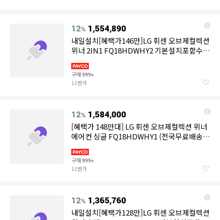
12
1,554,890
%
내일설치[혜택가146만]LG 휘센 오브제컬렉션
위너 2IN1 FQ18HDWHY2 기본설치포함수도
권충청강원경상
구매
999+
11번가
12
1,584,000
%
[혜택가 148만대] LG 휘센 오브제컬렉션 위너
에어컨 싱글 FQ18HDWHY1 (전국무료배송/
기본설치비포함/실외기포함)
구매
999+
11번가
12
1,365,760
%
내일설치[혜택가128만]LG 휘센 오브제컬렉션