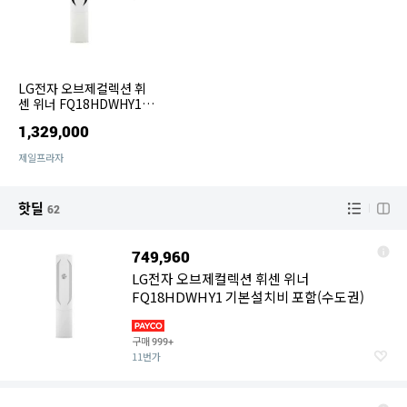
LG전자 오브제컬렉션 휘
센 위너 FQ18HDWHY1
기본설치포함 -HA1
1,329,000
제일프라자
핫딜
62
749,960
LG전자 오브제컬렉션 휘센 위너
FQ18HDWHY1 기본설치비 포함(수도권)
구매
999+
11번가