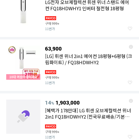
LG전자 오브제컬렉션 휘센 위너 스탠드 에어
컨 FQ18HDWHY1 인버터 절전형 18평형
구매
999+
11번가
63,900
[LG] 휘센 위너 2in1 에어컨 18평형+6평형 (크
림화이트) / FQ18HDWHY2
10대 여성이 좋아해요
구매
999+
11번가
14
1,903,000
%
[혜택가 178만대] LG 휘센 오브제컬렉션 위너
2in1 FQ18HDWHY2 (전국무료배송/기본설
치비포함/실외기포함)
구매
999+
11번가