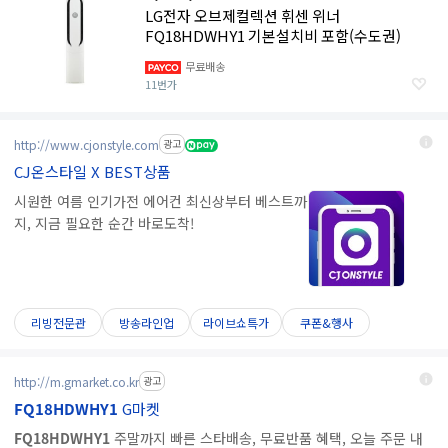
LG전자 오브제컬렉션 휘센 위너
FQ18HDWHY1 기본설치비 포함(수도권)
무료배송
11번가
http://www.cjonstyle.com
광고
CJ온스타일 X BEST상품
시원한 여름 인기가전 에어컨 최신상부터 베스트까
지, 지금 필요한 순간 바로도착!
리빙전문관
방송라인업
라이브쇼특가
쿠폰&행사
http://m.gmarket.co.kr
광고
FQ18HDWHY1
G마켓
FQ18HDWHY1
주말까지 빠른 스타배송, 무료반품 혜택, 오늘 주문 내