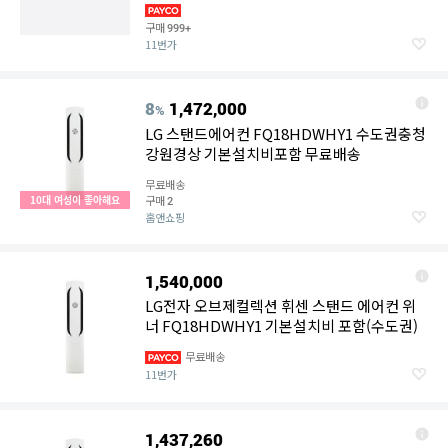
구매
999+
11번가
8
1,472,000
%
LG 스탠드에어컨 FQ18HDWHY1 수도권충청
강원경상 기본설치비포함 무료배송
무료배송
10대 여성이 좋아해요
구매
2
홈앤쇼핑
1,540,000
LG전자 오브제컬렉션 휘센 스탠드 에어컨 위
너 FQ18HDWHY1 기본설치비 포함(수도권)
무료배송
11번가
1,437,260